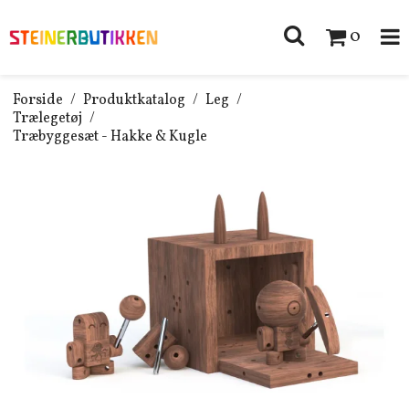
0
Forside
/
Produktkatalog
/
Leg
/
Trælegetøj
/
Træbyggesæt - Hakke & Kugle