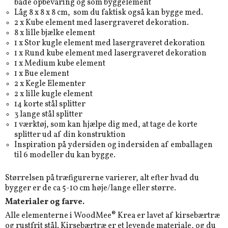
både opbevaring og som byggelement
Låg 8 x 8 x 8 cm, som du faktisk også kan bygge med.
2 x Kube element med lasergraveret dekoration.
8 x lille bjælke element
1 x Stor kugle element med lasergraveret dekoration
1 x Rund kube element med lasergraveret dekoration
1 x Medium kube element
1 x Bue element
2 x Kegle Elementer
2 x lille kugle element
14 korte stål splitter
3 lange stål splitter
1 værktøj, som kan hjælpe dig med, at tage de korte
splitter ud af din konstruktion
Inspiration
på ydersiden og indersiden af emballagen
til 6 modeller du kan bygge.
Størrelsen på træfigurerne varierer, alt efter hvad du
bygger er de ca 5-10 cm høje/lange eller større.
Materialer og farve.
Alle elementerne i WoodMee® Krea er lavet af kirsebærtræ
og rustfrit stål. Kirsebærtræ er et levende materiale, og du